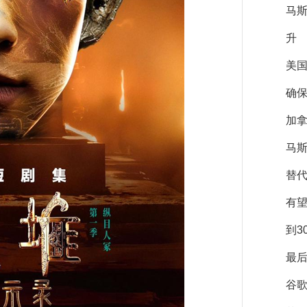
马
升
美
确保
加拿
马斯
替
有
到3
最后
谷