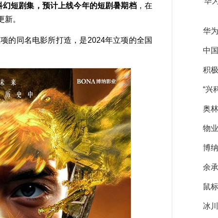
华
C科幻短剧集，预计上线今年的短剧暑期档
，在
更新。
华为
的同名电影所打造，是2024年立项的全国
中
积极
“兴
奥
物业
博纳
余
鼠
冰