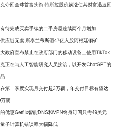
斯克夺回全球首富头衔 特斯拉股价飙涨使其财富迅速回
国有待完成买卖手续的二手房屋连续两个月增加
供应链无虞 斯泰兰蒂斯砸47亿入股阿根廷铜矿
大政府宣布禁止在政府部门的移动设备上使用TikTok
克正在与人工智能研究人员接洽，以开发ChatGPT的
代品
望在第二季度实现月交付超3万辆，年交付目标有望达
0万辆
的优惠Getflix智能DNS和VPN终身订阅只需49美元
歌量子计算机错误率大幅降低