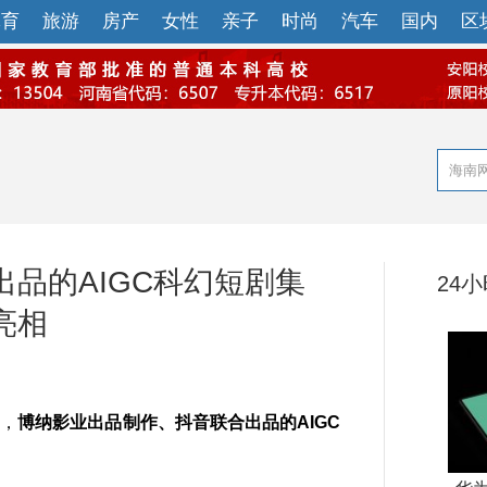
体育
旅游
房产
女性
亲子
时尚
汽车
国内
区
品的AIGC科幻短剧集
24
亮相
上，
博纳影业出品制作、抖音联合出品的AIGC