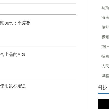
马斯
海南
涨88%：季度整
做好
极氪
“碰
合出品的AIG
招
人
里程
使用鼠标宏是
科技