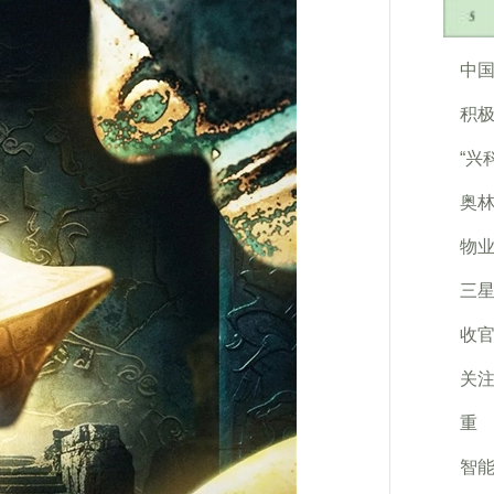
中
积极
“兴
奥
物业
三星
收
关注
重
智能