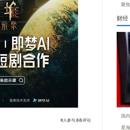
聚
财经
国内
0
人参与,
0
条评论
星