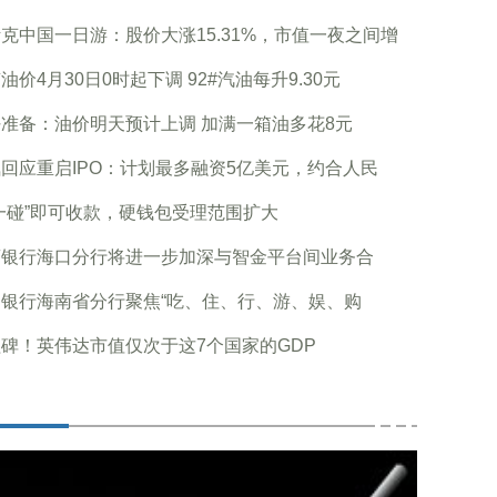
克中国一日游：股价大涨15.31%，市值一夜之间增
油价4月30日0时起下调 92#汽油每升9.30元
准备：油价明天预计上调 加满一箱油多花8元
回应重启IPO：计划最多融资5亿美元，约合人民
一碰”即可收款，硬钱包受理范围扩大
商银行海口分行将进一步加深与智金平台间业务合
民银行海南省分行聚焦“吃、住、行、游、娱、购
碑！英伟达市值仅次于这7个国家的GDP