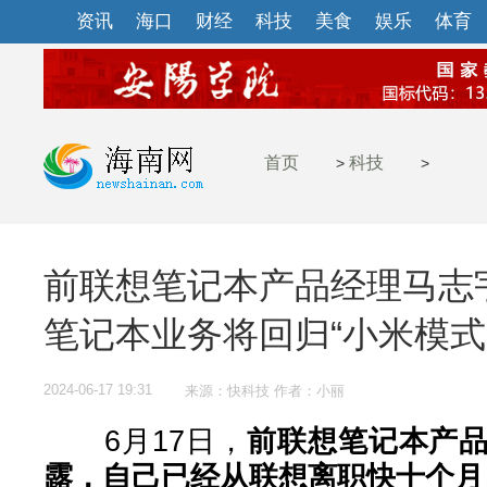
资讯
海口
财经
科技
美食
娱乐
体育
首页
科技
>
>
前联想笔记本产品经理马志
笔记本业务将回归“小米模式
2024-06-17 19:31
来源：快科技 作者：小丽
6月17日，
前联想笔记本产
露，自己已经从联想离职快十个月