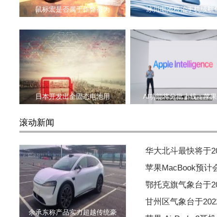
鼠标宏是否属于作弊行为
冰川电池根治手机续航
日本开发出全固态电池用
AI功能将分批上线：苹
滚动新闻
华大北斗最快将于2
苹果MacBook预
鄂托克旗气象台于202
甘州区气象台于2022
余承东称产品实力超越传统豪