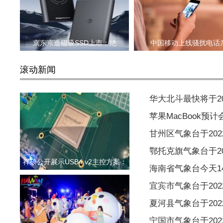
京东京造磁吸SSD上市：绝
中国移动上线骚扰电话
滚动新闻
华大北斗最快将于2
苹果MacBook预
甘州区气象台于2022
鄂托克旗气象台于202
祥硕公开展示USB4 v2主控方案：
海南省气象台今天1
宜宾市气象台于2022
夏河县气象台于2022
宁国市气象台于2022