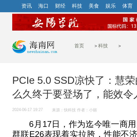
资讯
海口
财经
科技
美食
娱乐
体育
首页
科技
>
>
PCIe 5.0 SSD凉快了：慧
么久终于要登场了，能效令
2024-06-17 19:27
来源：快科技 作者：小丽
6月17日，作为迄今唯一商用的PC
群联E26表现着实拉胯，性能不