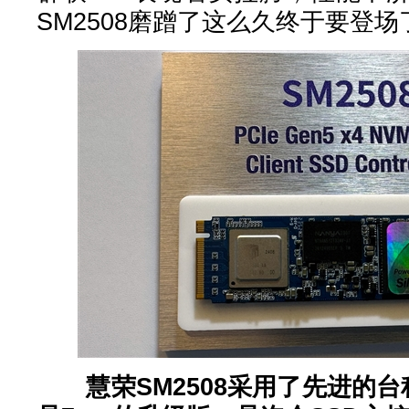
SM2508磨蹭了这么久终于要登
慧荣SM2508采用了先进的台