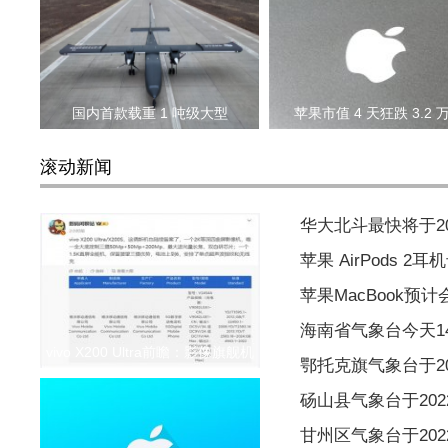
国内首款载重 1 吨级大型
苹果市值 4 天狂跌 3.2 
滚动新闻
华大北斗最快将于2
苹果 AirPods 
苹果MacBook预
海南省气象台今天1
vivo X200 Ultra前瞻：影像旗舰机
鄂托克旗气象台于202
砀山县气象台于2022
甘州区气象台于2022