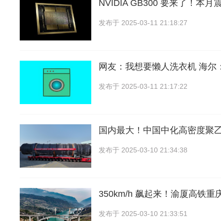
NVIDIA GB300 要来了！
发布于
2025-03-11 21:18:27
网友：我想要懒人洗衣机 海尔
发布于
2025-03-11 21:17:22
国内最大！中国中化高密度聚
发布于
2025-03-10 21:34:38
350km/h 飙起来！渝厦高铁
发布于
2025-03-10 21:33:51