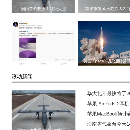
国内首款载重 1 吨级大型
苹果市值 4 天狂跌 3.2 
创新产品！华为 Pura 新型
美国 SpaceX 龙飞船发
滚动新闻
华大北斗最快将于2
苹果 AirPods 
苹果MacBook预
海南省气象台今天1