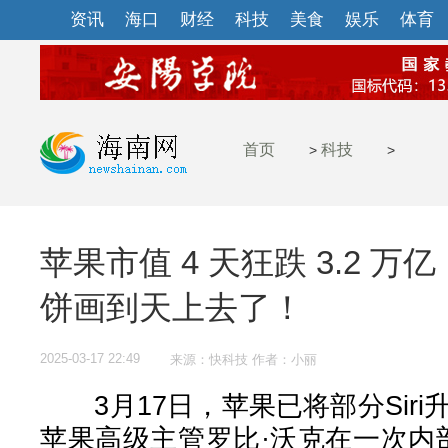
资讯
海口
财经
科技
美食
娱乐
体育
首页
科技
>
>
苹果市值 4 天狂跌 3.2 万
饼画到天上去了！
2025-03-17 22:49
来源：快科技 作者：小丽
3月17日，苹果已将部分Siri升
苹果高级主管罗比·沃克在一次内