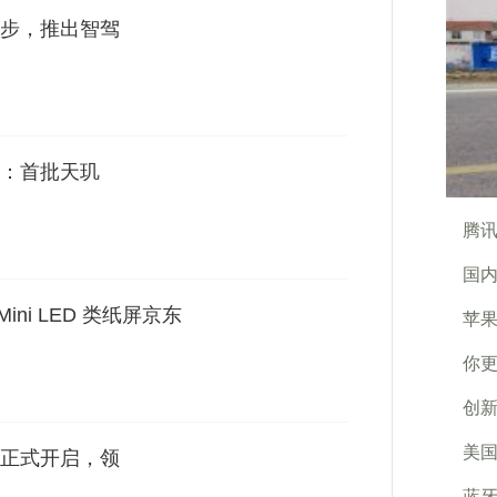
步，推出智驾
：首批天玑
腾
国内
寸 Mini LED 类纸屏京东
苹果
你更
创新
美国
正式开启，领
蓝