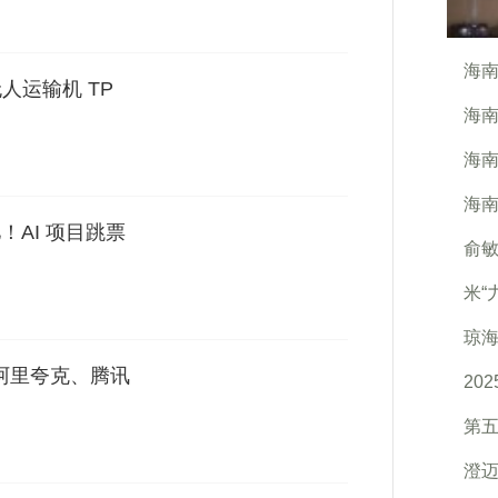
海南
人运输机 TP
海南
海南
海南
亿！AI 项目跳票
俞
米“
琼海
？阿里夸克、腾讯
20
第
澄