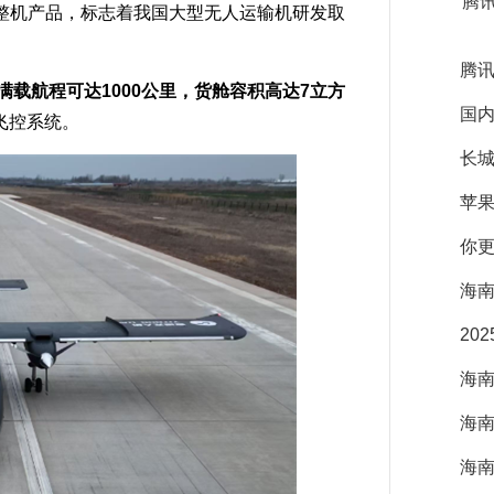
腾
机产品，标志着我国大型无人运输机研发取
腾
斤，满载航程可达1000公里，货舱容积高达7立方
国内
飞控系统。
长城
苹果
你更
海南
20
海南
海南
海南