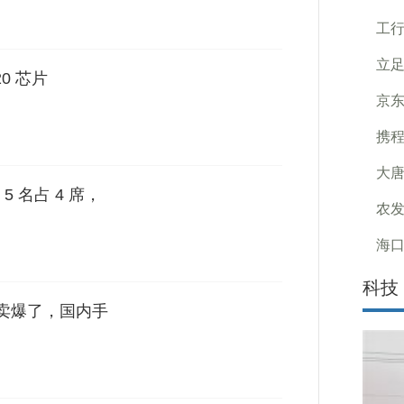
工
立
20 芯片
京东
携程
大唐
 名占 4 席，
农发
海口
科技
居然卖爆了，国内手