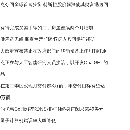
斯克夺回全球首富头衔 特斯拉股价飙涨使其财富迅速回
国有待完成买卖手续的二手房屋连续两个月增加
供应链无虞 斯泰兰蒂斯砸47亿入股阿根廷铜矿
大政府宣布禁止在政府部门的移动设备上使用TikTok
克正在与人工智能研究人员接洽，以开发ChatGPT的
代品
望在第二季度实现月交付超3万辆，年交付目标有望达
0万辆
的优惠Getflix智能DNS和VPN终身订阅只需49美元
歌量子计算机错误率大幅降低