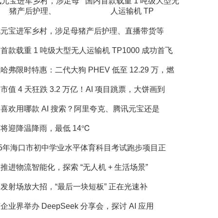
讯元宝进军乡村，涉足母
国内首款载重 1 吨级大型无
猪产后护理、
人运输机 TP
讯元宝进军乡村，涉足母猪产后护理、直播带货等
首款载重 1 吨级大型无人运输机 TP1000 成功首飞
哈弗限时特惠：二代大狗 PHEV 低至 12.29 万，燃
市值 4 天狂跌 3.2 万亿！AI 项目跳票，大饼画到
喜欢用哪款 AI 搜索？阿里夸克、腾讯元宝还是
将迎降温降雨，最低 14℃
25年海口市初中学业水平体育科目考试跑步项目正
推进物流智能化，探索 “无人机 + 生活场景”
发射场放大招，“最后一块短板” 正在光速补
企业界举办 DeepSeek 分享会，探讨 AI 应用