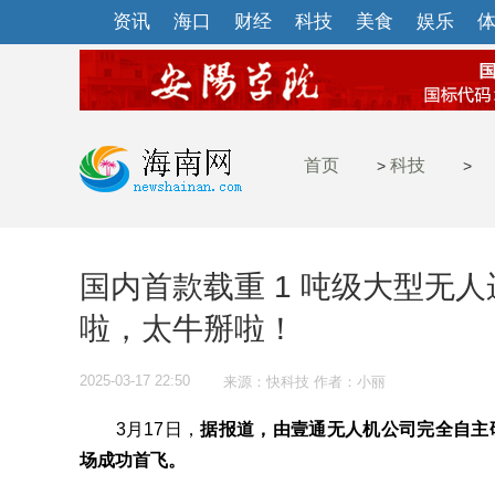
资讯
海口
财经
科技
美食
娱乐
首页
科技
>
>
国内首款载重 1 吨级大型无人运
啦，太牛掰啦！
2025-03-17 22:50
来源：快科技 作者：小丽
3月17日，
据报道，由壹通无人机公司完全自主研
场成功首飞。