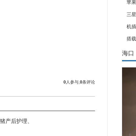
苹果
三星
机
搭载
海口
0
人参与,
0
条评论
猪产后护理、