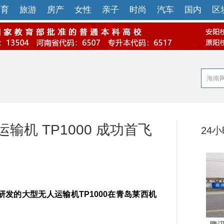
体育
旅游
房产
女性
亲子
时尚
汽车
国内
区
输机 TP1000 成功首飞
24
发的大型无人运输机TP1000在青岛莱西机