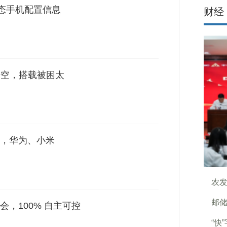
型态手机配置信息
财经
射升空，搭载被困太
，华为、小米
农发
邮储
两会，100% 自主可控
“快