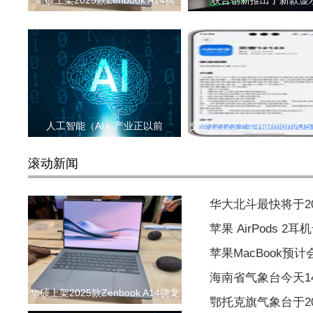
华硕上架2025款Zenbook A14骁
联合创新推出了新款显
人工智能（AI）产业正以前
交管12123上架HarmonyOS
应
滚动新闻
华大北斗最快将于2
苹果 AirPods 
苹果MacBook预
海南省气象台今天1
华硕上架2025款Zenbook A14骁龙
鄂托克旗气象台于202