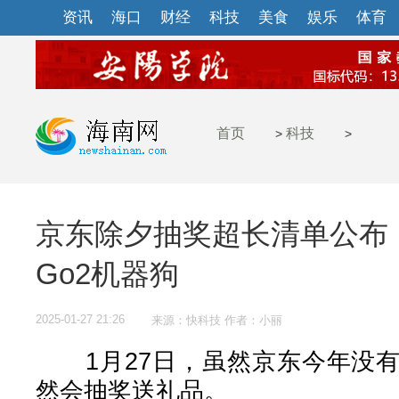
资讯
海口
财经
科技
美食
娱乐
体育
首页
科技
>
>
京东除夕抽奖超长清单公布：
Go2机器狗
2025-01-27 21:26
来源：快科技 作者：小丽
1月27日，虽然京东今年没有
然会抽奖送礼品。