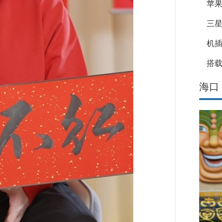
苹果
三星
机
搭载
海口