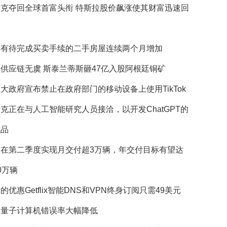
斯克夺回全球首富头衔 特斯拉股价飙涨使其财富迅速回
国有待完成买卖手续的二手房屋连续两个月增加
供应链无虞 斯泰兰蒂斯砸47亿入股阿根廷铜矿
大政府宣布禁止在政府部门的移动设备上使用TikTok
克正在与人工智能研究人员接洽，以开发ChatGPT的
代品
望在第二季度实现月交付超3万辆，年交付目标有望达
0万辆
的优惠Getflix智能DNS和VPN终身订阅只需49美元
歌量子计算机错误率大幅降低