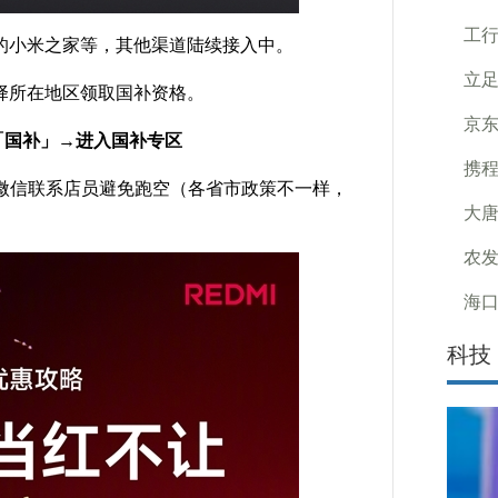
工
小米之家等，其他渠道陆续接入中。
立
所在地区领取国补资格。
京东
入「国补」→进入国补专区
携程
信联系店员避免跑空（各省市政策不一样，
大唐
农发
海口
科技