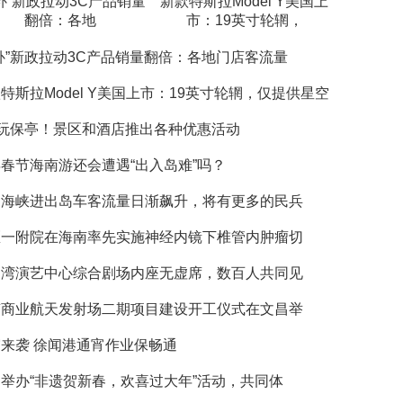
补”新政拉动3C产品销量
新款特斯拉Model Y美国上
翻倍：各地
市：19英寸轮辋，
补”新政拉动3C产品销量翻倍：各地门店客流量
特斯拉Model Y美国上市：19英寸轮辋，仅提供星空
”玩保亭！景区和酒店推出各种优惠活动
春节海南游还会遭遇“出入岛难”吗？
州海峡进出岛车客流量日渐飙升，将有更多的民兵
医一附院在海南率先实施神经内镜下椎管内肿瘤切
口湾演艺中心综合剧场内座无虚席，数百人共同见
南商业航天发射场二期项目建设开工仪式在文昌举
来袭 徐闻港通宵作业保畅通
举办“非遗贺新春，欢喜过大年”活动，共同体