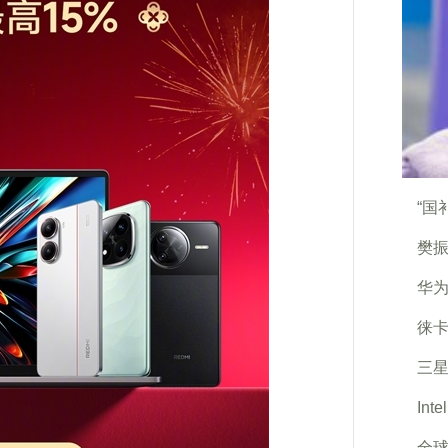
“国
樊振
华
徕卡
三星
In
全球