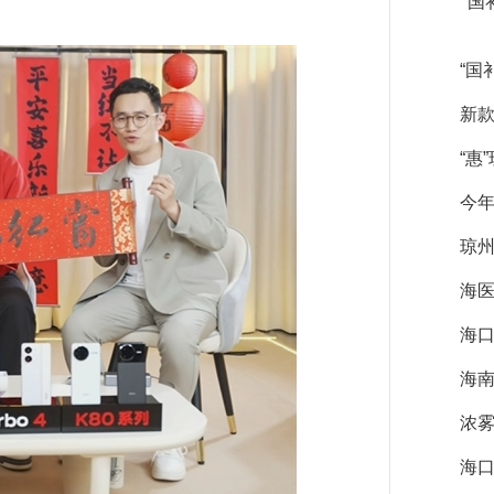
“国
“国
新款
“惠
今年
琼
海
海
海
浓雾
海口