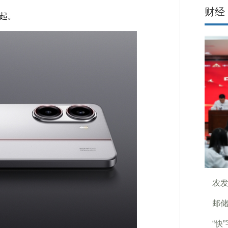
财经
元起。
农发
邮储
“快