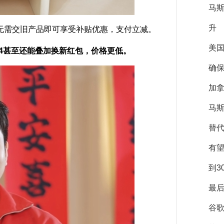
马
升
需交旧产品即可享受补贴优惠，支付立减。
美
o 4甚至还能叠加换新红包，价格更低。
确保
加拿
马斯
替
有
到3
最后
谷