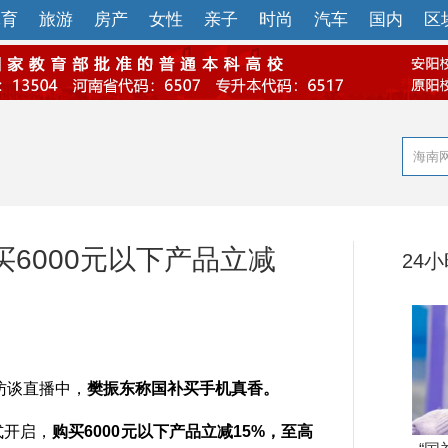
体育
旅游
房产
女性
亲子
时尚
汽车
国内
区
6000元以下产品立减
24
访谈直播中，
樊振东称国补买手机真香。
式开启，
购买6000元以下产品立减15%，至高