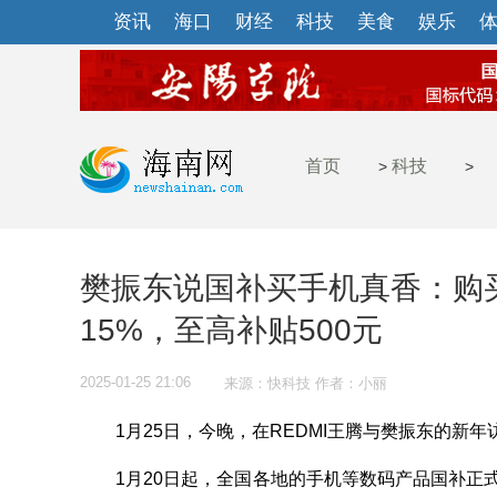
资讯
海口
财经
科技
美食
娱乐
首页
科技
>
>
樊振东说国补买手机真香：购买
15%，至高补贴500元
2025-01-25 21:06
来源：快科技 作者：小丽
1月25日，今晚，在REDMI王腾与樊振东的新年
1月20日起，全国各地的手机等数码产品国补正