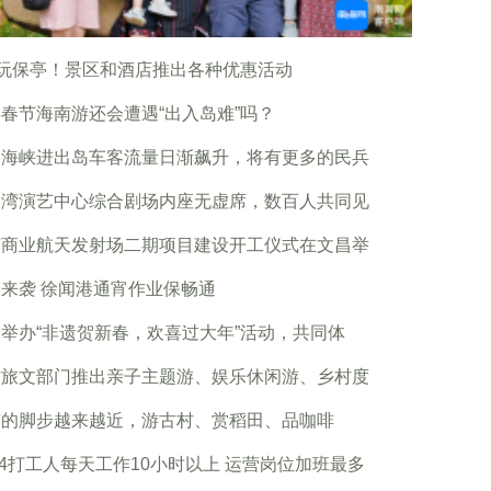
”玩保亭！景区和酒店推出各种优惠活动
春节海南游还会遭遇“出入岛难”吗？
州海峡进出岛车客流量日渐飙升，将有更多的民兵
口湾演艺中心综合剧场内座无虚席，数百人共同见
南商业航天发射场二期项目建设开工仪式在文昌举
来袭 徐闻港通宵作业保畅通
举办“非遗贺新春，欢喜过大年”活动，共同体
方旅文部门推出亲子主题游、娱乐休闲游、乡村度
节的脚步越来越近，游古村、赏稻田、品咖啡
/4打工人每天工作10小时以上 运营岗位加班最多