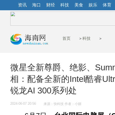
资讯
海口
财经
科技
美食
娱乐
体育
首页
科技
>
>
微星全新尊爵、绝影、Summ
相：配备全新的Intel酷睿Ul
锐龙AI 300系列处
2024-06-07 20:56
来源：快科技 作者：小丽