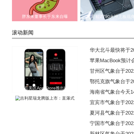
胖东来董事长于东来自曝
七彩虹Z790火神主板现
滚动新闻
华大北斗最快将于2
苹果MacBook预
甘州区气象台于2022
鄂托克旗气象台于202
徕卡在美区App Store推出Leica
海南省气象台今天1
宜宾市气象台于2022
夏河县气象台于2022
宁国市气象台于2022
新林区气象台于2022