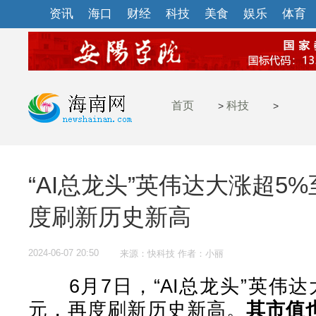
资讯
海口
财经
科技
美食
娱乐
体育
首页
科技
>
>
“AI总龙头”英伟达大涨超5%至
度刷新历史新高
2024-06-07 20:50
来源：快科技 作者：小丽
6月7日，“AI总龙头”英伟达大涨
元，再度刷新历史新高。
其市值