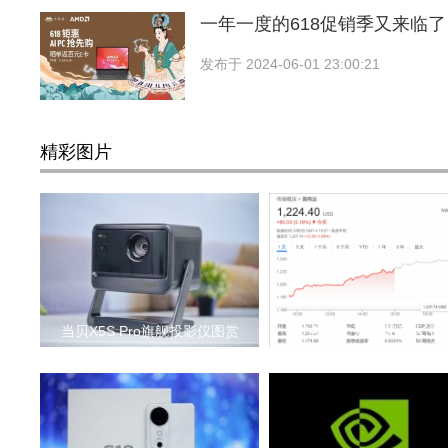
一年一度的618促销季又来临
发布于
2024-06-01 23:00:21
精彩图片
当贝X5S Pro旗舰投影仪图赏
“AI总龙头”英伟达大涨