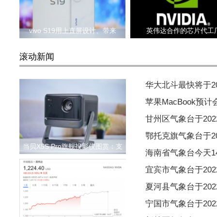
vivo S19用上直屏设计、带来
英伟达合作的芯片代工
滚动新闻
华大北斗最快将于2
苹果MacBook预
甘州区气象台于2022
鄂托克旗气象台于202
当贝X5S Pro旗舰投影仪图赏：支
海南省气象台今天1
宜宾市气象台于2022
夏河县气象台于2022
宁国市气象台于2022