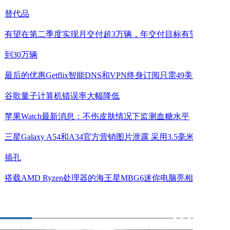
替代品
有望在第二季度实现月交付超3万辆，年交付目标有望达
到30万辆
最后的优惠Getflix智能DNS和VPN终身订阅只需49美元
谷歌量子计算机错误率大幅降低
苹果Watch最新消息：不伤皮肤情况下监测血糖水平
三星Galaxy A54和A34官方营销图片泄露 采用3.5毫米耳机
插孔
搭载AMD Ryzen处理器的海王星MBG6迷你电脑亮相