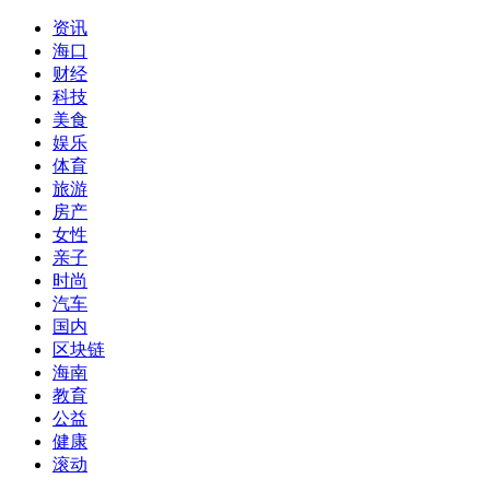
资讯
海口
财经
科技
美食
娱乐
体育
旅游
房产
女性
亲子
时尚
汽车
国内
区块链
海南
教育
公益
健康
滚动