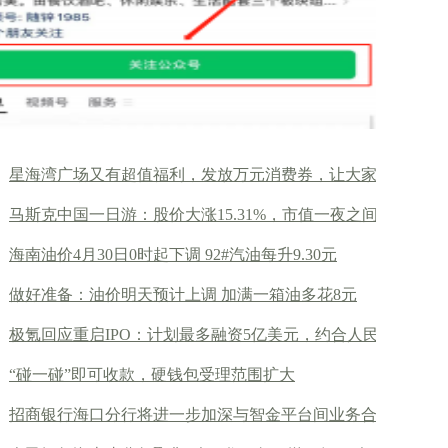
星海湾广场又有超值福利，发放万元消费券，让大家
马斯克中国一日游：股价大涨15.31%，市值一夜之间增
海南油价4月30日0时起下调 92#汽油每升9.30元
做好准备：油价明天预计上调 加满一箱油多花8元
极氪回应重启IPO：计划最多融资5亿美元，约合人民
“碰一碰”即可收款，硬钱包受理范围扩大
招商银行海口分行将进一步加深与智金平台间业务合