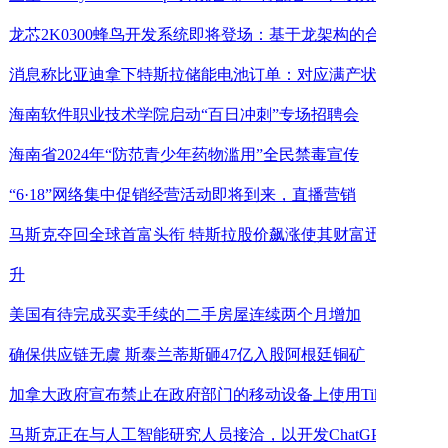
龙芯2K0300蜂鸟开发系统即将登场：基于龙架构的合作
消息称比亚迪拿下特斯拉储能电池订单：对应满产状
海南软件职业技术学院启动“百日冲刺”专场招聘会
海南省2024年“防范青少年药物滥用”全民禁毒宣传
“6·18”网络集中促销经营活动即将到来，直播营销
马斯克夺回全球首富头衔 特斯拉股价飙涨使其财富迅速回
升
美国有待完成买卖手续的二手房屋连续两个月增加
确保供应链无虞 斯泰兰蒂斯砸47亿入股阿根廷铜矿
加拿大政府宣布禁止在政府部门的移动设备上使用TikTok
马斯克正在与人工智能研究人员接洽，以开发ChatGPT的