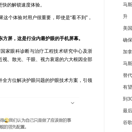
马
更快的解锁速度体验。
升
这个体验对用户很重要，即使是“看不到”，
美
的东方屏，这是行业内最护眼的手机屏幕。
确保
国家眼科诊断与治疗工程技术研究中心及浙
加拿
近视、散光、干眼、视力衰退的六大根因全部
马斯
替
全方位解决护眼问题的护眼技术方案，引领
有
到3
最后
谷