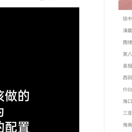
琼中
满
围绕
第八
喜报
西田
什白
海口
三
海南