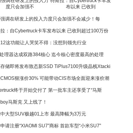
为强调在研发上的投入力
特斯拉：自Cybertruck卡车发
度只会加强不
布以来 已收到
为强调在研发上的投入力度只会加强不会减少！每
拉：自Cybertruck卡车发布以来 已收到超过100万份
12这功能让人哭笑不得：没想到领先行业
m处理器达成双路384核心 迄今核心密度最高的处理
存储即将发布致态新SSD TiPlus7100升级晶栈Xtacki
CMOS狠涨价30% 可能带动CIS市场全面迎来涨价潮
bertruck终于开始交付了 第一批车主还享受了“马斯
boy马斯克 又上线了！
中大型SUV极越01上市 最高降幅为3万元
申请注册“XIAOMI SU7”商标 首款车型“小米SU7”