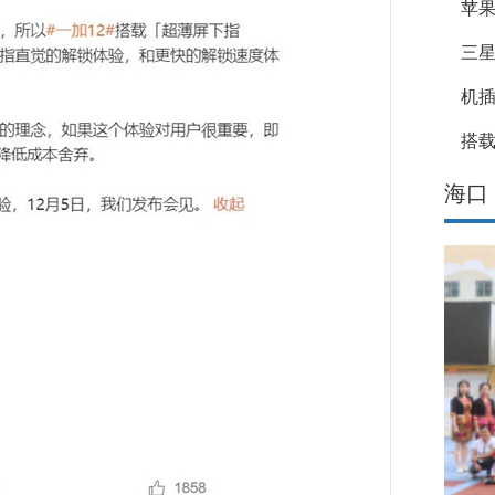
苹果
三星
机
搭载
海口