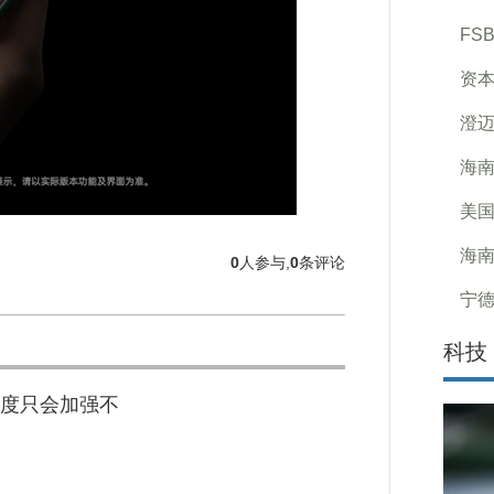
FS
资本
澄迈
海南
美国
海南
0
人参与,
0
条评论
宁德
科技
度只会加强不