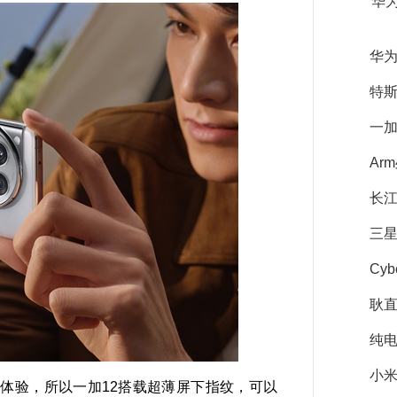
华
华
特斯
一加
Ar
长江
三星
Cy
耿直
纯电
小米
验，所以一加12搭载超薄屏下指纹，可以