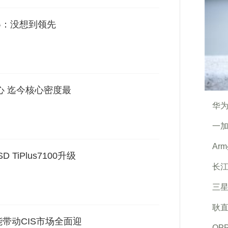
得：没想到领先
核心 迄今核心密度最
华
一加
Ar
TiPlus7100升级
长江
三星
耿直
能带动CIS市场全面迎
OP