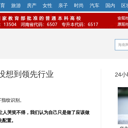
体育
旅游
房产
女性
亲子
时尚
汽车
国内
区
没想到领先行业
24
下指纹识别。
让人哭笑不得，我们认为自己只是做了应该做
先配置。