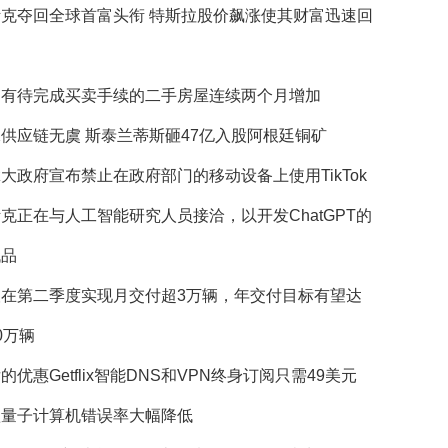
斯克夺回全球首富头衔 特斯拉股价飙涨使其财富迅速回
国有待完成买卖手续的二手房屋连续两个月增加
供应链无虞 斯泰兰蒂斯砸47亿入股阿根廷铜矿
大政府宣布禁止在政府部门的移动设备上使用TikTok
克正在与人工智能研究人员接洽，以开发ChatGPT的
代品
望在第二季度实现月交付超3万辆，年交付目标有望达
0万辆
的优惠Getflix智能DNS和VPN终身订阅只需49美元
歌量子计算机错误率大幅降低