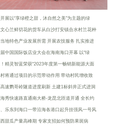
开展以“享绿橙之甜，沐自然之美”为主题的绿
载文心兰鲜切花的货车从白沙打安镇合水村兰花种
当地特色产业发展所需 开展农技服务 扎实推进
届中国国际饭店业大会在海南海口开幕 以“绿
！精灵智蓝荣获“2023年度第一畅销新能源大面
村将通过项目的示范带动作用 带动村民增收致
高速鹦哥岭隧道进度刷新 土建1标斜井正式进洞
海秀快速路直通南大桥-龙昆北匝道开通 全长约
亚、乐东到海口一带沿海各港口起升挂强风一号风
西甜瓜产量高峰期 专家支招如何预防果斑病