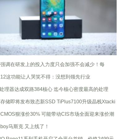
为强调在研发上的投入力度只会加强不会减少！每
12这功能让人哭笑不得：没想到领先行业
m处理器达成双路384核心 迄今核心密度最高的处理
存储即将发布致态新SSD TiPlus7100升级晶栈Xtacki
CMOS狠涨价30% 可能带动CIS市场全面迎来涨价潮
boy马斯克 又上线了！
PO Reno11系列手机开启了全平台首销，价格2499元