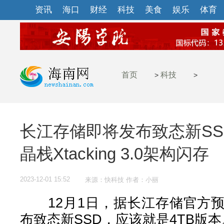
资讯
海口
财经
科技
美食
娱乐
体育
首页
科技
>
>
长江存储即将发布致态新SSD T
晶栈Xtacking 3.0架构闪存
2023-12-01 15:52
来源：快科技 作者：小丽
12月1日，据长江存储官方预
布致态新SSD，应该就是4TB版本