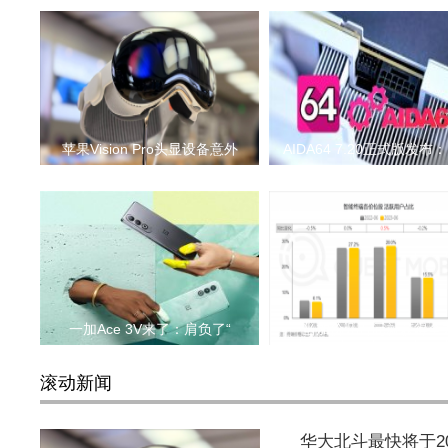
苹果Vision Pro头显设备意外
AIDA64 7.20正式版发布
一加Ace 3V来了：肩负了“
当加价几百元就获得全
滚动新闻
华大北斗最快将于2