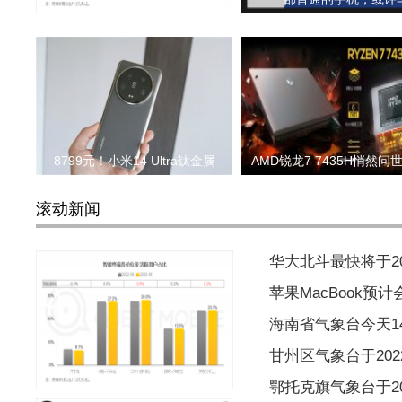
8799元！小米14 Ultra钛金属
AMD锐龙7 7435H悄然问
滚动新闻
华大北斗最快将于2
苹果MacBook预
海南省气象台今天1
甘州区气象台于2022
当加价几百元就获得全方位的
鄂托克旗气象台于202