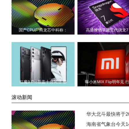
国产CPU厂商龙芯中科称：
高通推出了第三代骁龙7
红魔9 Pro后盖十分简洁 整
曝小米MIX Flip明年见 
滚动新闻
华大北斗最快将于2
海南省气象台今天1