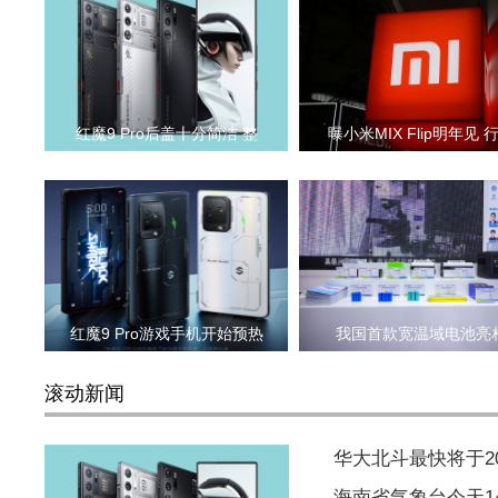
红魔9 Pro后盖十分简洁 整
曝小米MIX Flip明年见 
红魔9 Pro游戏手机开始预热
我国首款宽温域电池亮
滚动新闻
华大北斗最快将于2
海南省气象台今天1