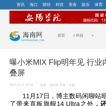
资讯
海口
财经
科技
美食
娱乐
体育
首页
科技
>
>
曝小米MIX Flip明年见 
叠屏
2023-11-17 16:16
来源：快科技 作者：小丽
11月17日，博主数码闲聊站
了带来直板旗舰14 Ultra之外
，还