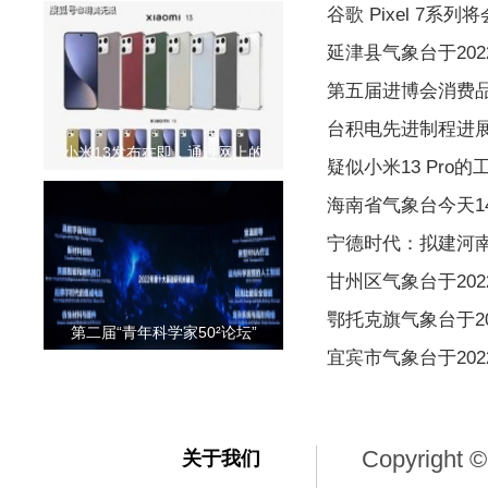
谷歌 Pixel 7
延津县气象台于2022
第五届进博会消费
台积电先进制程进
小米13发布在即，通过网上的
疑似小米13 Pro的
海南省气象台今天1
宁德时代：拟建河
甘州区气象台于2022
鄂托克旗气象台于202
第二届“青年科学家50²论坛”
宜宾市气象台于2022
Copyright ©
关于我们