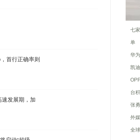
七家
单
华
Pro，首行正确率则
凯
OP
台
高速发展期，加
张勇
外媒
全