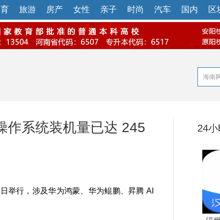
体育
旅游
房产
女性
亲子
时尚
汽车
国内
区
作系统装机量已达 245
24
-9 日举行，涉及华为鸿蒙、华为鲲鹏、昇腾 AI