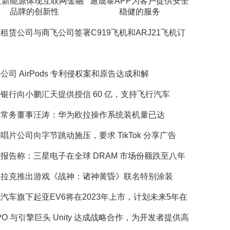
世新能源体现互联网金融
通晟泰APP为客户提供安全
品牌的创新性
稳健的服务
租赁公司与商飞公司签署C919飞机和ARJ21飞机订
公司 AirPods 专利侵权案和原告达成和解
银行向小鹏汇天提供授信 60 亿，支持飞行汽车
为常务董事汪涛：华为欧拉操作系统装机量已达
唱片公司向字节跳动施压，要求 TikTok 分享广告
报告称：三星电子在全球 DRAM 市场份额跌至八年
迪拉克推出游戏《战神：诸神黄昏》联名特别涂装
汽车旗下起亚EV6将在2023年上市，计划未来5年在
PO 与引擎巨头 Unity 达成战略合作，为开发者提供高