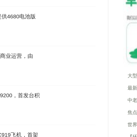
供4680电池版
商业运营，由
大型
最新
200，首发台积
中老
焦点
世界
919飞机，首架
【环