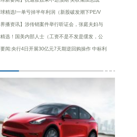
球精选!一单亏掉半年利润（新股破发潮下PE/V
世界播资讯】涉传销案件举行听证会，张庭夫妇与
点精选！国美内部人士（工资不是不发是缓发，公
要闻:央行4日开展30亿元7天期逆回购操作 中标利