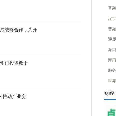
普
汉
普
y 达成战略合作，为开
通晟
海口
海
州再投资数十
服
世界
财经
济,推动产业变