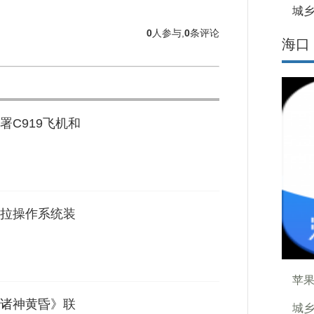
城乡
0
人参与,
0
条评论
海口
C919飞机和
拉操作系统装
苹果
诸神黄昏》联
城乡