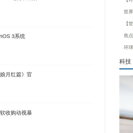
世界
【
焦
nOS 3系统
环球
科技
娘月红篇》官
软收购动视暴