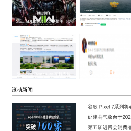
SteamDB 数据：动视禁用《使
全球首个投用的深远海
魅族公布FlymeAuto 车机系统
摩托罗拉 moto edge X30
滚动新闻
谷歌 Pixel 7
延津县气象台于2022
第五届进博会消费