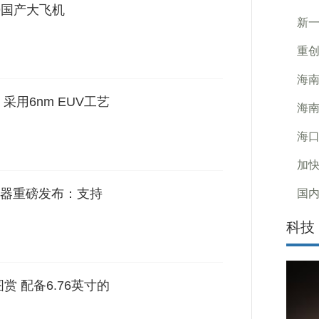
9国产大飞机
新一
重创
海南
采用6nm EUV工艺
海南
海口
加快
服务器重磅发布：支持
国内
科技
号色图赏 配备6.76英寸的