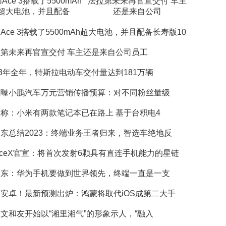
Ace 3搭载了5500mAh
法拉第未来再官宣交付 车主
超大电池，并且配备
还是来自公司
Ace 3搭载了5500mAh超大电池，并且配备长寿版10
第未来再官宣交付 车主还是来自公司员工
23年全年，特斯拉电动车交付量达到181万辆
主曝小鹏汽车万元营销传播预算：对不同粉丝量级
称：小米有两款笔记本已在路上 基于台积电4
东总结2023：终端业务王者归来，智选车绝地反
aceX官宣：将首次发射6颗具有直连手机能力的星链
承东：华为手机要做到世界领先，终端一直是一支
安卓！最新预测出炉：鸿蒙将取代iOS成第二大手
文和友开始以“湘里湘气”的形象示人，“融入