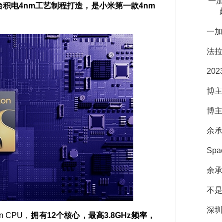
一加
台积电4nm工艺制程打造，是小米第一款4nm
一加
法拉
20
博
博主
余承
Sp
余
不是
深圳
n CPU，
拥有12个核心，最高3.8GHz频率，