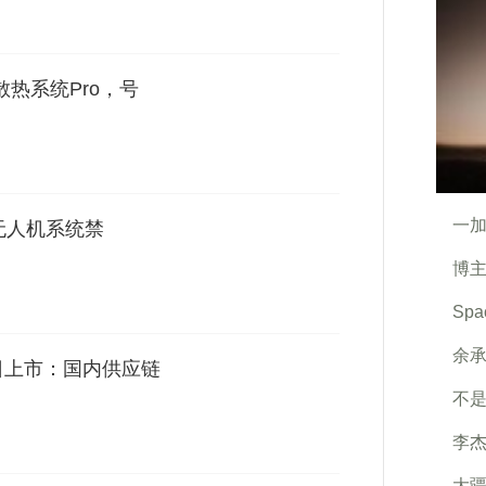
散热系统Pro，号
一加
无人机系统禁
博主
Sp
余
27日上市：国内供应链
不是
李杰
大