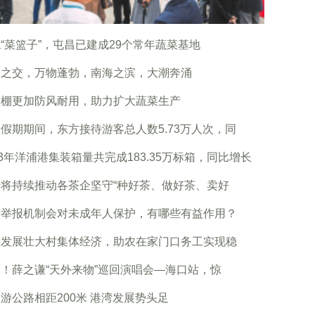
“菜篮子”，屯昌已建成29个常年蔬菜基地
春之交，万物蓬勃，南海之滨，大潮奔涌
大棚更加防风耐用，助力扩大蔬菜生产
假期期间，东方接待游客总人数5.73万人次，同
23年洋浦港集装箱量共完成183.35万标箱，同比增长
沙将持续推动各茶企坚守“种好茶、做好茶、卖好
善举报机制会对未成年人保护，有哪些有益作用？
续发展壮大村集体经济，助农在家门口务工实现稳
！薛之谦“天外来物”巡回演唱会—海口站，惊
游公路相距200米 港湾发展势头足