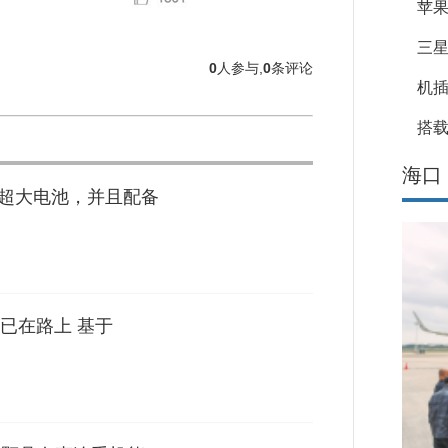
苹果
三星
0
人参与,
0
条评论
机
搭载
海口
mAh超大电池，并且配备
已在路上 基于