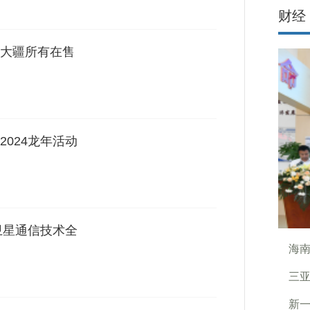
财经
大疆所有在售
024龙年活动
卫星通信技术全
海
三亚
新一