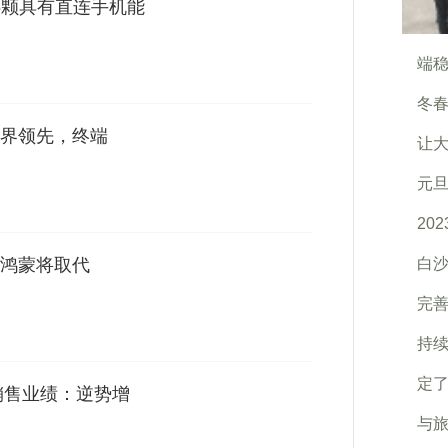
射6颗具有直连手机能
端稳
冬
界领先，终端
让
元旦
20
鸿蒙将取代
白
完
持
定了
销售业绩：逆势增
与旅