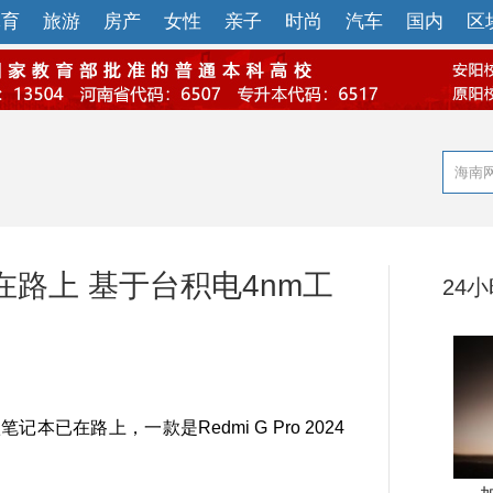
体育
旅游
房产
女性
亲子
时尚
汽车
国内
区
路上 基于台积电4nm工
24
在路上，一款是Redmi G Pro 2024