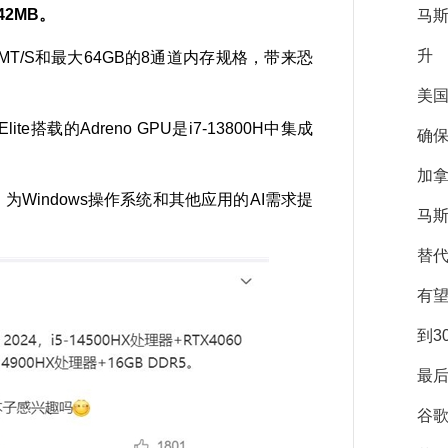
42MB。
马
升
33MT/S和最大64GB的8通道内存规格，带来恐
美
lite搭载的Adreno GPU是i7-13800H中集成
确保
加拿
为Windows操作系统和其他应用的AI需求提
马斯
替
有
到3
最后
谷