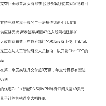
斯克夺回全球首富头衔 特斯拉股价飙涨使其财富迅速回
国有待完成买卖手续的二手房屋连续两个月增加
供应链无虞 斯泰兰蒂斯砸47亿入股阿根廷铜矿
大政府宣布禁止在政府部门的移动设备上使用TikTok
克正在与人工智能研究人员接洽，以开发ChatGPT的
代品
望在第二季度实现月交付超3万辆，年交付目标有望达
0万辆
的优惠Getflix智能DNS和VPN终身订阅只需49美元
歌量子计算机错误率大幅降低