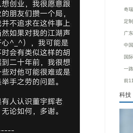
奇瑞
定制
广
中国
国际
一路
前1
科技