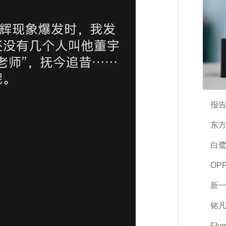
报告
东方
白
OP
新一
铭凡
Fl