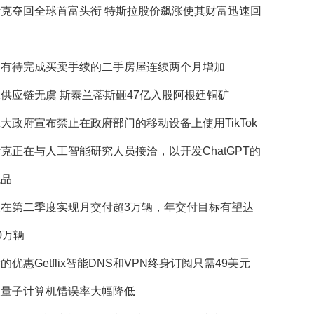
斯克夺回全球首富头衔 特斯拉股价飙涨使其财富迅速回
国有待完成买卖手续的二手房屋连续两个月增加
供应链无虞 斯泰兰蒂斯砸47亿入股阿根廷铜矿
大政府宣布禁止在政府部门的移动设备上使用TikTok
克正在与人工智能研究人员接洽，以开发ChatGPT的
代品
望在第二季度实现月交付超3万辆，年交付目标有望达
0万辆
的优惠Getflix智能DNS和VPN终身订阅只需49美元
歌量子计算机错误率大幅降低