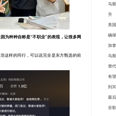
马
升
美
确保
但因为种种自称是“不职业”的表现，让很多网
加拿
浩这样的同行，可以说完全是东方甄选的前
马斯
替
有
到3
最后
谷