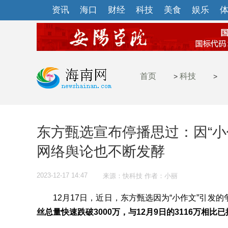
资讯
海口
财经
科技
美食
娱乐
首页
科技
>
>
东方甄选宣布停播思过：因“小
网络舆论也不断发酵
2023-12-17 14:47
来源：快科技 作者：小丽
12月17日，近日，东方甄选因为“小作文”引发的
丝总量快速跌破3000万，与12月9日的3116万相比已