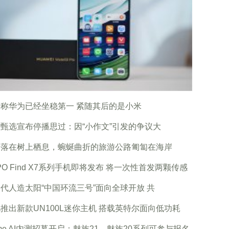
称华为已经坐稳第一 紧随其后的是小米
甄选宣布停播思过：因“小作文”引发的争议大
鹭落在树上栖息，蜿蜒曲折的旅游公路匍匐在海岸
PO Find X7系列手机即将发布 将一次性首发两颗传感
代人造太阳“中国环流三号”面向全球开放 共
推出新款UN100L迷你主机 搭载英特尔面向低功耗
yme AI内测招募开启：魅族21、魅族20系列可参与报名