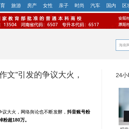
体育
旅游
房产
女性
亲子
时尚
汽车
国内
区
作文”引发的争议大火，
24
争议大火，网络舆论也不断发酵，
抖音账号粉
掉粉超180万。