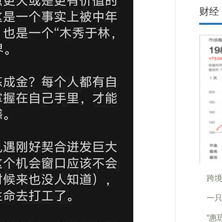
财经
跨境
一
“惠