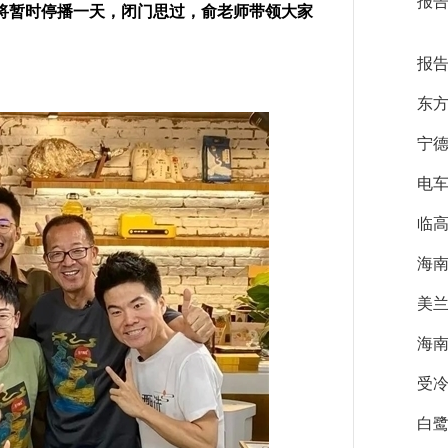
报告
将暂时停播一天，闭门思过，俞老师带领大家
报告
东方
宁德
电车
临
海南
美兰
海南
受冷
白