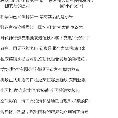
称华为已经坐稳第一 紧
东方甄选宣布停播思过：
随其后的是小
因“小作文”引
称华为已经坐稳第一 紧随其后的是小米
甄选宣布停播思过：因“小作文”引发的争议大
时代神行超充电池获最佳技术奖：充电10分钟可
致癌、雨天不能充电 到底是哪个大聪明想出来
高县东英镇扶提西村以渔耕旅融合发展的新模式，
“六水共治”主题公益海报正式发布 助力营造
机场正式开通海口往返芽庄客运航线 东南亚累
全面打响“六水共治”攻坚战 全面推进文教河
空气影响，海口市沿海和陆地已出现6～8级的阵
鹭落在树上栖息，蜿蜒曲折的旅游公路匍匐在海岸