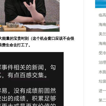
临
海南
美兰
大能量的宝贵时刻（这个机会窗口应该不会很
海南
浪费生命去打工了。
受冷
治理
水面
垃
进
第