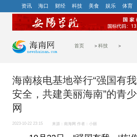
资讯
海口
财经
科技
美食
娱乐
体育
首页
科技
>
>
海南核电基地举行“强国有我
安全，共建美丽海南”的青
网
2023-10-22 23:15
来源：南海网 作者：小丽