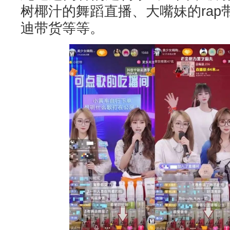
树椰汁的舞蹈直播、大嘴妹的ra
迪带货等等。