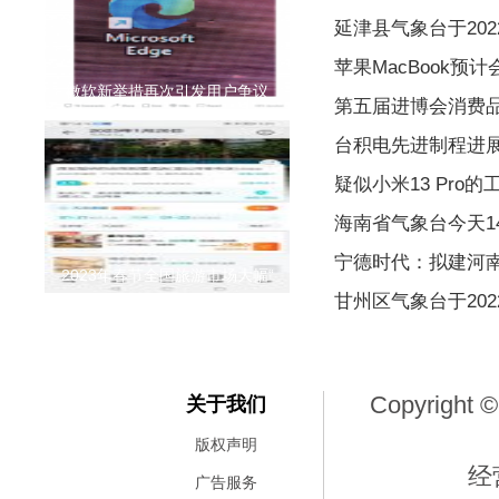
延津县气象台于2022
苹果MacBook预
微软新举措再次引发用户争议
第五届进博会消费
台积电先进制程进
疑似小米13 Pro的
海南省气象台今天1
宁德时代：拟建河
2023年春节全国旅游市场大幅“
甘州区气象台于2022
Copyright ©
关于我们
版权声明
经
广告服务